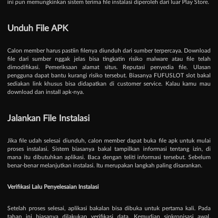
ini pun memungkinkan sistem terima file instalasi diperoleh dari luar Play Store.
Unduh File APK
Calon member harus pastiin filenya diunduh dari sumber terpercaya. Download
file dari sumber nggak jelas bisa tingkatin risiko malware atau file telah
dimodifikasi. Pemeriksaan alamat situs. Reputasi penyedia file. Ulasan
pengguna dapat bantu kurangi risiko tersebut. Biasanya FUFUSLOT slot bakal
sediakan link khusus bisa didapatkan di customer service. Kalau kamu mau
download dan install apk-nya.
Jalankan File Instalasi
Jika file udah selesai diunduh, calon member dapat buka file apk untuk mulai
proses instalasi. Sistem biasanya bakal tampilkan informasi tentang izin, di
mana itu dibutuhkan aplikasi. Baca dengan teliti informasi tersebut. Sebelum
benar-benar melanjutkan instalasi. Itu merupakan langkah paling disarankan.
Verifikasi Lalu Penyelesaian Instalasi
Setelah proses selesai, aplikasi bakalan bisa dibuka untuk pertama kali. Pada
tahap ini biasanya dilakukan verifikasi data. Kemudian sinkronisasi awal.