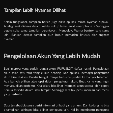
Tampilan Lebih Nyaman Dilihat
Selain fungsional, tampilan bersih juga bikin aplikasi terasa nyaman dipakai.
Apalagi saat diakses dalam waktu cukup lama lewat smartphone.
User
nggak
begitu suka sama tampilan berantakan. Mencolok. Warna bentrok satu sama
lain. Bahkan desain tampilan pun butuh perhatian khusus biar anggota
nyaman.
Pengelolaan Akun Yang Lebih Mudah
Bagi mereka yang sudah punya akun FUFUSLOT daftar resmi. Pengelolaan
akun salah satu fitur yang cukup penting. Dari aplikasi, berbagai pengaturan
akun bisa diakses. Praktis banget. Tanpa harus berpindah ke banyak halaman.
Ada banyak pilihan atau opsi dalam pengaturan akun. Buat kamu yang ingin
menyesuaikan profilmu. Kita selalu bisa lihat informasi akun secara lebih cepat.
Semua tersedia dalam satu tempat. Sehingga kita tak perlu mencari-cari menu
yang berbeda.
Data tersebut biasanya berisi informasi pribadi yang umum. Dan kadang itu bisa
ditampilkan sehingga bisa dilihat pengguna lain. Hal ini membantu pengguna