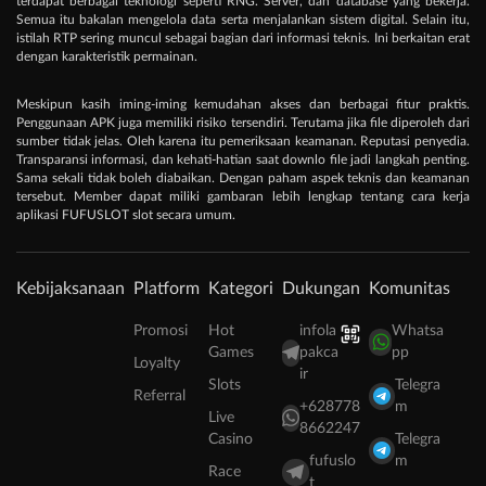
terdapat berbagai teknologi seperti RNG. Server, dan database yang bekerja.
Semua itu bakalan mengelola data serta menjalankan sistem digital. Selain itu,
istilah RTP sering muncul sebagai bagian dari informasi teknis. Ini berkaitan erat
dengan karakteristik permainan.
Meskipun kasih iming-iming kemudahan akses dan berbagai fitur praktis.
Penggunaan APK juga memiliki risiko tersendiri. Terutama jika file diperoleh dari
sumber tidak jelas. Oleh karena itu pemeriksaan keamanan. Reputasi penyedia.
Transparansi informasi, dan kehati-hatian saat downlo file jadi langkah penting.
Sama sekali tidak boleh diabaikan. Dengan paham aspek teknis dan keamanan
tersebut. Member dapat miliki gambaran lebih lengkap tentang cara kerja
aplikasi FUFUSLOT slot secara umum.
Kebijaksanaan
Platform
Kategori
Dukungan
Komunitas
Promosi
Hot
infola
Whatsa
Games
pakca
pp
Loyalty
ir
Slots
Telegra
Referral
+628778
m
Live
8662247
Casino
Telegra
fufuslo
m
Race
t