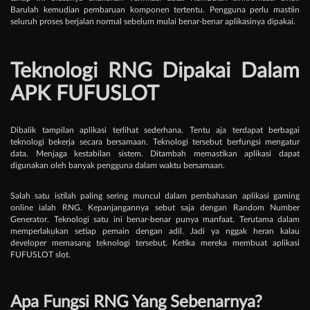
Barulah kemudian pembaruan komponen tertentu. Pengguna perlu mastiin
seluruh proses berjalan normal sebelum mulai benar-benar aplikasinya dipakai.
Teknologi RNG Dipakai Dalam
APK FUFUSLOT
Dibalik tampilan aplikasi terlihat sederhana. Tentu aja terdapat berbagai
teknologi bekerja secara bersamaan. Teknologi tersebut berfungsi mengatur
data. Menjaga kestabilan sistem. Ditambah memastikan aplikasi dapat
digunakan oleh banyak pengguna dalam waktu bersamaan.
Salah satu istilah paling sering muncul dalam pembahasan aplikasi gaming
online ialah RNG. Kepanjangannya sebut saja dengan Random Number
Generator. Teknologi satu ini benar-benar punya manfaat. Terutama dalam
memperlakukan setiap pemain dengan adil. Jadi ya nggak heran kalau
developer memasang teknologi tersebut. Ketika mereka membuat aplikasi
FUFUSLOT slot.
Apa Fungsi RNG Yang Sebenarnya?