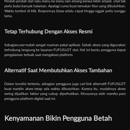
Pindah-pindah dari satu menu ke menu lain emang kerasa lebih simpel.
User
tak
perlu buka banyak halaman. Apalagi cuma buat temukan fitur yang dibutuhkan.
Waktu tombol di klik. Responnya biasa selalu cepat hingga nggak perlu nunggu
lama.
Tetap Terhubung Dengan Akses Resmi
Sebagian
user
malah sangat nyaman pakai aplikasi. Sebab akses yang digunakan
terhubung langsung ke layanan FUFUSLOT slot. Hal ini bantu pengguna dapat
pengalaman terbaik saat mengakses platform.
Alternatif Saat Membutuhkan Akses Tambahan
Dalam kondisi tertentu, sebagian pengguna juga cari link alternatif FUFUSLOT
buat mastiin akses tetap ada waktu dibutuhkan. Karena itu, mudahnya akses
sering dijadikan faktor yang cukup diperhatikan. Khususnya oleh mereka para
pengguna platform digital saat ini.
Kenyamanan Bikin Pengguna Betah