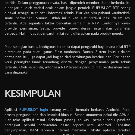
teoritis. Dalam penggunaan nyata, hasil diperoleh member dapat berbeda. Itu
dipengaruhi oleh variasi acak dalam jangka pendek. FUFUSLOT RTP sering
dipakai sebagai salah satu informasi teknis. Biar kita bisa pahami karakteristik
suatu permainan. Namun, istilah ini bukan alat prediksi hasil dalam sesi
tertentu. Ada sejumlah faktor berkaitan sama nilai RTP. Contohnya kayak
provider permainan. Setiap provider punya desain sistem dan parameter
berbeda. Hal ini dapat pengaruhi nilai yang diterapkan pada produk mereka.
Pada sebagian kasus, konfigurasi tertentu dapat pengaruhi bagaimana nilai RTP
diterapkan pada suatu game. Fitur tambahan. Bonus. Sistem khusus dalam
permainan. Itu juga dapat jadi bagian dari perhitungan keseluruhan. Perubahan
versi perangkat lunak terkadang disertai dengan penyesuaian pada teknis
tertentu. Oleh sebab itu, informasi RTP tersedia perlu dilihat berdasarkan versi
yang digunakan.
KESIMPULAN
Aplikasi
FUFUSLOT login
emang wadah bermain berbasis Android. Perlu
proses pengunduhan dan instalasi khusus. Sebab umumnya pakai file APK di
luar toko aplikasi resmi. Sebelum pasang aplikasi, pemain perlu pastikan
perangkat penuhi persyaratan dasar seperti versi Android. Kapasitas
penyimpanan, RAM. Koneksi internet memadai. Dibalik aplikasi tersebut