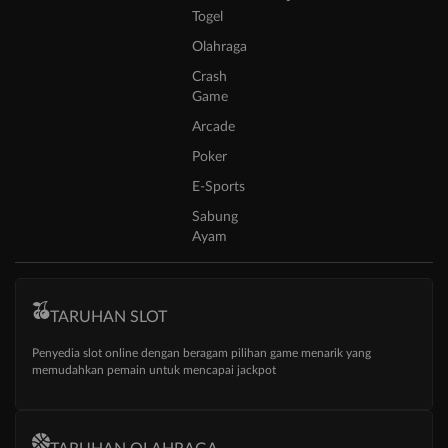
Togel
Olahraga
Crash
Game
Arcade
Poker
E-Sports
Sabung
Ayam
TARUHAN SLOT
Penyedia slot online dengan beragam pilihan game menarik yang
memudahkan pemain untuk mencapai jackpot