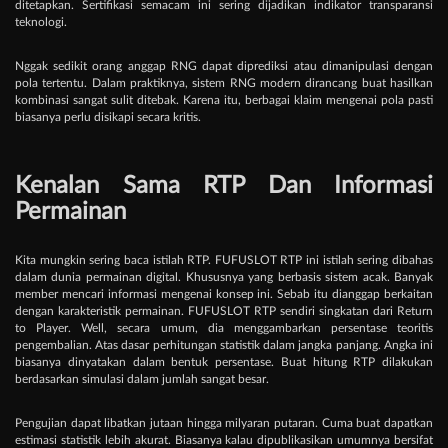
ditetapkan. Sertifikasi semacam ini sering dijadikan indikator transparansi
teknologi.
Nggak sedikit orang anggap RNG dapat diprediksi atau dimanipulasi dengan
pola tertentu. Dalam praktiknya, sistem RNG modern dirancang buat hasilkan
kombinasi sangat sulit ditebak. Karena itu, berbagai klaim mengenai pola pasti
biasanya perlu disikapi secara kritis.
Kenalan Sama RTP Dan Informasi
Permainan
Kita mungkin sering baca istilah RTP. FUFUSLOT RTP ini istilah sering dibahas
dalam dunia permainan digital. Khususnya yang berbasis sistem acak. Banyak
member mencari informasi mengenai konsep ini. Sebab itu dianggap berkaitan
dengan karakteristik permainan. FUFUSLOT RTP sendiri singkatan dari Return
to Player. Well, secara umum, dia menggambarkan persentase teoritis
pengembalian. Atas dasar perhitungan statistik dalam jangka panjang. Angka ini
biasanya dinyatakan dalam bentuk persentase. Buat hitung RTP dilakukan
berdasarkan simulasi dalam jumlah sangat besar.
Pengujian dapat libatkan jutaan hingga milyaran putaran. Cuma buat dapatkan
estimasi statistik lebih akurat. Biasanya kalau dipublikasikan umumnya bersifat