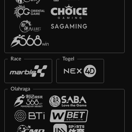
Race
Togel
Olahraga