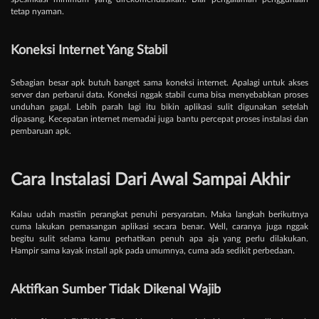
tetap nyaman.
Koneksi Internet Yang Stabil
Sebagian besar apk butuh banget sama koneksi internet. Apalagi untuk akses
server dan perbarui data. Koneksi nggak stabil cuma bisa menyebabkan proses
unduhan gagal. Lebih parah lagi itu bikin aplikasi sulit digunakan setelah
dipasang. Kecepatan internet memadai juga bantu percepat proses instalasi dan
pembaruan apk.
Cara Instalasi Dari Awal Sampai Akhir
Kalau udah mastiin perangkat penuhi persyaratan. Maka langkah berikutnya
cuma lakukan pemasangan aplikasi secara benar. Well, caranya juga nggak
begitu sulit selama kamu perhatikan penuh apa aja yang perlu dilakukan.
Hampir sama kayak install apk pada umumnya, cuma ada sedikit perbedaan.
Aktifkan Sumber Tidak Dikenal Wajib