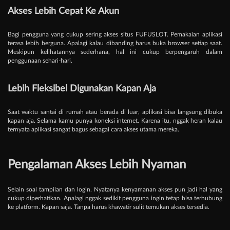
Akses Lebih Cepat Ke Akun
Bagi pengguna yang cukup sering akses situs FUFUSLOT. Pemakaian aplikasi
terasa lebih berguna. Apalagi kalau dibanding harus buka browser setiap saat.
Meskipun kelihatannya sederhana, hal ini cukup berpengaruh dalam
penggunaan sehari-hari.
Lebih Fleksibel Digunakan Kapan Aja
Saat waktu santai di rumah atau berada di luar, aplikasi bisa langsung dibuka
kapan aja. Selama kamu punya koneksi internet. Karena itu, nggak heran kalau
ternyata aplikasi sangat bagus sebagai cara akses utama mereka.
Pengalaman Akses Lebih Nyaman
Selain soal tampilan dan login. Nyatanya kenyamanan akses pun jadi hal yang
cukup diperhatikan. Apalagi nggak sedikit pengguna ingin tetap bisa terhubung
ke platform. Kapan saja. Tanpa harus khawatir sulit temukan akses tersedia.