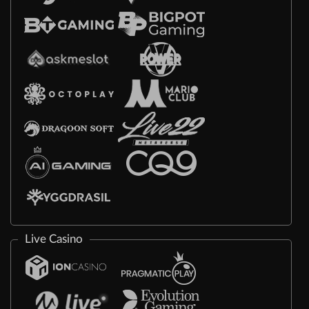
Live Casino