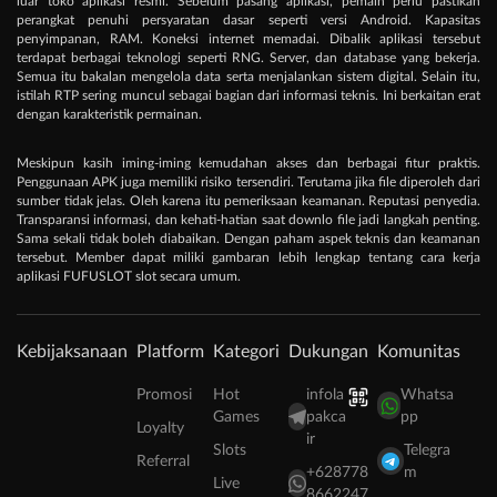
luar toko aplikasi resmi. Sebelum pasang aplikasi, pemain perlu pastikan
perangkat penuhi persyaratan dasar seperti versi Android. Kapasitas
penyimpanan, RAM. Koneksi internet memadai. Dibalik aplikasi tersebut
terdapat berbagai teknologi seperti RNG. Server, dan database yang bekerja.
Semua itu bakalan mengelola data serta menjalankan sistem digital. Selain itu,
istilah RTP sering muncul sebagai bagian dari informasi teknis. Ini berkaitan erat
dengan karakteristik permainan.
Meskipun kasih iming-iming kemudahan akses dan berbagai fitur praktis.
Penggunaan APK juga memiliki risiko tersendiri. Terutama jika file diperoleh dari
sumber tidak jelas. Oleh karena itu pemeriksaan keamanan. Reputasi penyedia.
Transparansi informasi, dan kehati-hatian saat downlo file jadi langkah penting.
Sama sekali tidak boleh diabaikan. Dengan paham aspek teknis dan keamanan
tersebut. Member dapat miliki gambaran lebih lengkap tentang cara kerja
aplikasi FUFUSLOT slot secara umum.
Kebijaksanaan
Platform
Kategori
Dukungan
Komunitas
Promosi
Hot
infola
Whatsa
Games
pakca
pp
Loyalty
ir
Slots
Telegra
Referral
+628778
m
Live
8662247