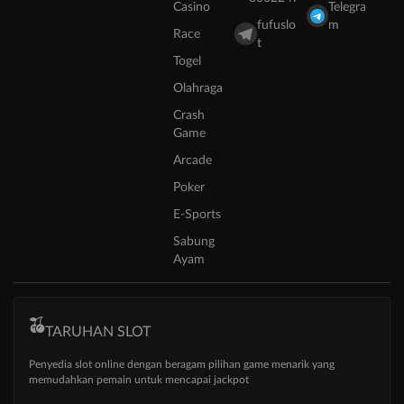
Casino
Telegra
fufuslo
m
Race
t
Togel
Olahraga
Crash
Game
Arcade
Poker
E-Sports
Sabung
Ayam
TARUHAN SLOT
Penyedia slot online dengan beragam pilihan game menarik yang
memudahkan pemain untuk mencapai jackpot