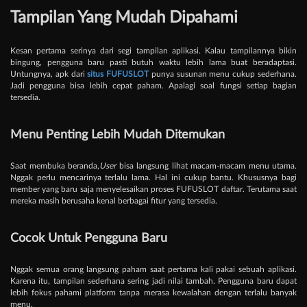
Tampilan Yang Mudah Dipahami
Kesan pertama serinya dari segi tampilan aplikasi. Kalau tampilannya bikin
bingung, pengguna baru pasti butuh waktu lebih lama buat beradaptasi.
Untungnya, apk dari
situs FUFUSLOT
punya susunan menu cukup sederhana.
Jadi pengguna bisa lebih cepat paham. Apalagi soal fungsi setiap bagian
tersedia.
Menu Penting Lebih Mudah Ditemukan
Saat membuka beranda,
User
bisa langsung lihat macam-macam menu utama.
Nggak perlu mencarinya terlalu lama. Hal ini cukup bantu. Khususnya bagi
member yang baru saja menyelesaikan proses FUFUSLOT daftar. Terutama saat
mereka masih berusaha kenal berbagai fitur yang tersedia.
Cocok Untuk Pengguna Baru
Nggak semua orang langsung paham saat pertama kali pakai sebuah aplikasi.
Karena itu, tampilan sederhana sering jadi nilai tambah. Pengguna baru dapat
lebih fokus pahami platform tanpa merasa kewalahan dengan terlalu banyak
menu.