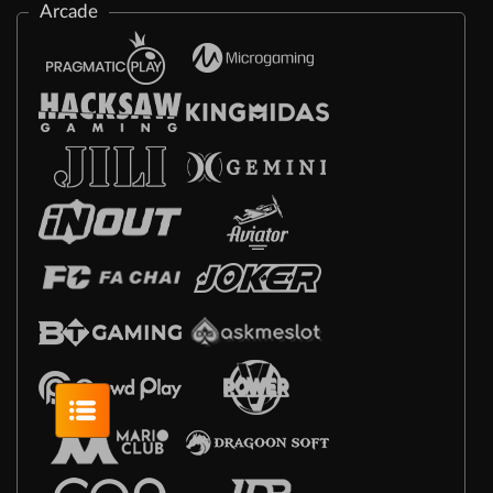
Arcade