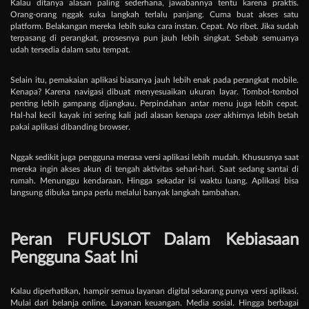
Kalau ditanya alasan paling sederhana, jawabannya tentu karena praktis.
Orang-orang nggak suka langkah terlalu panjang. Cuma buat akses satu
platform. Belakangan mereka lebih suka cara instan. Cepat.
No
ribet. Jika sudah
terpasang di perangkat, prosesnya pun jauh lebih singkat. Sebab semuanya
udah tersedia dalam satu tempat.
Selain itu, pemakaian aplikasi biasanya jauh lebih enak pada perangkat mobile.
Kenapa? Karena navigasi dibuat menyesuaikan ukuran layar. Tombol-tombol
penting lebih gampang dijangkau. Perpindahan antar menu juga lebih cepat.
Hal-hal kecil kayak ini sering kali jadi alasan kenapa
user
akhirnya lebih betah
pakai aplikasi dibanding browser.
Nggak sedikit juga pengguna merasa versi aplikasi lebih mudah. Khususnya saat
mereka ingin akses akun di tengah aktivitas sehari-hari. Saat sedang santai di
rumah. Menunggu kendaraan. Hingga sekadar isi waktu luang. Aplikasi bisa
langsung dibuka tanpa perlu melalui banyak langkah tambahan.
Peran FUFUSLOT Dalam Kebiasaan
Pengguna Saat Ini
Kalau diperhatikan, hampir semua layanan digital sekarang punya versi aplikasi.
Mulai dari belanja online. Layanan keuangan. Media sosial. Hingga berbagai