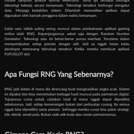
Dibalik tampilan aplikasi terlihat sederhana. Tentu aja terdapat berbagai
teknologi bekerja secara bersamaan. Teknologi tersebut berfungsi mengatur
data. Menjaga kestabilan sistem. Ditambah memastikan aplikasi dapat
digunakan oleh banyak pengguna dalam waktu bersamaan.
Salah satu istilah paling sering muncul dalam pembahasan aplikasi gaming
online ialah RNG. Kepanjangannya sebut saja dengan Random Number
Generator. Teknologi satu ini benar-benar punya manfaat. Terutama dalam
memperlakukan setiap pemain dengan adil. Jadi ya nggak heran kalau
developer memasang teknologi tersebut. Ketika mereka membuat aplikasi
FUFUSLOT slot.
Apa Fungsi RNG Yang Sebenarnya?
RNG jadi sistem di mana dia dirancang buat menghasilkan angka acak. Sistem
ini dipakai biar bisa menentukan berbagai hasil muncul pada permainan digital.
Tujuannya cuma untuk ciptakan hasil di mana nggak dapat diprediksi
sebelumnya. Jadi, setiap kemenangan bukan dari perbuatan curang. Itu semua
nggak bisa diprediksi sama pemain. Sehingga mereka cuma bisa pakai strategi,
trik, teknik, amati pola. Bukan utak-atik kode atau mesin permainannya.