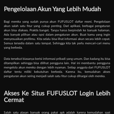
Pengelolaan Akun Yang Lebih Mudah
Bagi mereka yang sudah punya akun FUFUSLOT daftar resmi. Pengelolaan
akun salah satu fitur yang cukup penting. Dari aplikasi, berbagai pengaturan
akun bisa diakses. Praktis banget. Tanpa harus berpindah ke banyak halaman.
Ada banyak pilihan atau opsi dalam pengaturan akun. Buat kamu yang ingin
menyesuaikan profilmu. Kita selalu bisa lihat informasi akun secara lebih cepat.
Semua tersedia dalam satu tempat. Sehingga kita tak perlu mencari-cari menu
yang berbeda.
Data tersebut biasanya berisi informasi pribadi yang umum. Dan kadang itu bisa
ditampilkan sehingga bisa dilihat pengguna lain. Hal ini membantu pengguna
mengelola akun mereka dengan lebih nyaman. Setiap anggota dari FUFUSLOT
daftar tentu miliki kebutuhan berbeda. Karena itu, kemudahan akses
pengaturan akun sering menjadi salah satu fitur cukup dihargai oleh mereka.
Akses Ke Situs FUFUSLOT Login Lebih
Cermat
Salah satu alasan banyak orang pakai apk adalah karena kemudahan saat