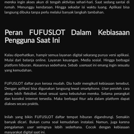
mereka ingin akses akun di tengah aktivitas sehari-hari. Saat sedang santai di
rumah. Menunggu kendaraan. Hingga sekadar isi waktu luang. Aplikasi bisa
langsung dibuka tanpa perlu melalui banyak langkah tambahan.
Peran FUFUSLOT Dalam Kebiasaan
Pengguna Saat Ini
Kalau diperhatikan, hampir semua layanan digital sekarang punya versi aplikasi.
Mulai dari belanja online. Layanan keuangan. Media sosial. Hingga berbagai
platform hiburan. Alasannya sederhana. Sebab
user
saat ini emang ingin sesuatu
yang kemudahan.
FUFUSLOT daftar pun kerasa mudah. Dia hadir mengikuti kebiasaan tersebut.
Dengan aplikasi bisa digunakan langsung lewat smartphone.
User
peroleh cara
akses lebih fleksibel. Amat sesuai sama kebutuhan mereka. Selama perangkat
dan koneksi internet tersedia. Maka berbagai fitur ada dalam platform dapat
diakses secara praktis.
Inilah yang bikin FUFUSLOT daftar tempat hiburan digandrungi. Semakin
banyak dicari. Bukan cuma soal kemudahan instalasi. Namun, juga karena
pengalaman
user
seringnya lebih sederhana. Cocok dengan kebiasaan
masyarakat digital saat ini.