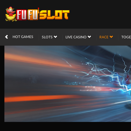
HOT GAMES
SLOTS
LIVE CASINO
RACE
TOG