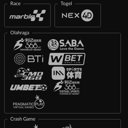
Race
Togel
Olahraga
Crash Game