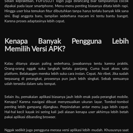
Selain kepraktisan, FUFUSLOT login juga dirancang biar tampilannya cocok
dipakai pada layar smartphone. Menu-menu penting biasanya ditata lebih rapi.
Hingga
user
bisa temukan fitur dibutuhkan tanpa harus terlalu banyak klik sana
sini. Bagi anggota baru, tampilan sederhana macam ini tentu bantu banget.
Karena proses adaptasinya lebih cepat.
Kenapa Banyak Pengguna Lebih
Memilih Versi APK?
Kalau ditanya alasan paling sederhana, jawabannya tentu karena praktis.
Orang-orang nggak suka langkah terlalu panjang. Cuma buat akses satu
platform. Belakangan mereka lebih suka cara instan. Cepat.
No
ribet. Jika sudah
terpasang di perangkat, prosesnya pun jauh lebih singkat. Sebab semuanya
udah tersedia dalam satu tempat.
Selain itu, pemakaian aplikasi biasanya jauh lebih enak pada perangkat mobile.
Kenapa? Karena navigasi dibuat menyesuaikan ukuran layar. Tombol-tombol
penting lebih gampang dijangkau. Perpindahan antar menu juga lebih cepat.
Hal-hal kecil kayak ini sering kali jadi alasan kenapa
user
akhirnya lebih betah
pakai aplikasi dibanding browser.
Nggak sedikit juga pengguna merasa versi aplikasi lebih mudah. Khususnya saat