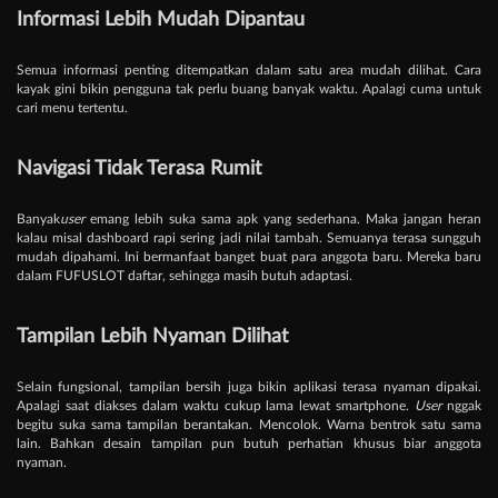
Informasi Lebih Mudah Dipantau
Semua informasi penting ditempatkan dalam satu area mudah dilihat. Cara
kayak gini bikin pengguna tak perlu buang banyak waktu. Apalagi cuma untuk
cari menu tertentu.
Navigasi Tidak Terasa Rumit
Banyak
user
emang lebih suka sama apk yang sederhana. Maka jangan heran
kalau misal dashboard rapi sering jadi nilai tambah. Semuanya terasa sungguh
mudah dipahami. Ini bermanfaat banget buat para anggota baru. Mereka baru
dalam FUFUSLOT daftar, sehingga masih butuh adaptasi.
Tampilan Lebih Nyaman Dilihat
Selain fungsional, tampilan bersih juga bikin aplikasi terasa nyaman dipakai.
Apalagi saat diakses dalam waktu cukup lama lewat smartphone.
User
nggak
begitu suka sama tampilan berantakan. Mencolok. Warna bentrok satu sama
lain. Bahkan desain tampilan pun butuh perhatian khusus biar anggota
nyaman.