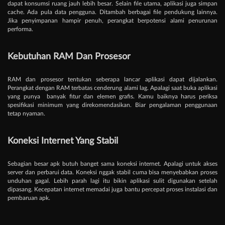
dapat konsumsi ruang jauh lebih besar. Selain file utama, aplikasi juga simpan
cache. Ada pula data pengguna. Ditambah berbagai file pendukung lainnya.
Jika penyimpanan hampir penuh, perangkat berpotensi alami penurunan
performa.
Kebutuhan RAM Dan Prosesor
RAM dan prosesor tentukan seberapa lancar aplikasi dapat dijalankan.
Perangkat dengan RAM terbatas cenderung alami lag. Apalagi saat buka aplikasi
yang punya banyak fitur dan elemen grafis. Kamu baiknya harus periksa
spesifikasi minimum yang direkomendasikan. Biar pengalaman penggunaan
tetap nyaman.
Koneksi Internet Yang Stabil
Sebagian besar apk butuh banget sama koneksi internet. Apalagi untuk akses
server dan perbarui data. Koneksi nggak stabil cuma bisa menyebabkan proses
unduhan gagal. Lebih parah lagi itu bikin aplikasi sulit digunakan setelah
dipasang. Kecepatan internet memadai juga bantu percepat proses instalasi dan
pembaruan apk.