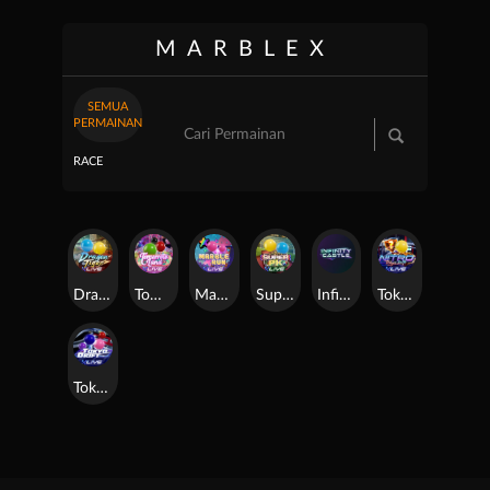
MARBLEX
SEMUA
PERMAINAN
RACE
Dragon Tiger
Tomorrow land
Marble Run
Super PK
Infinity Castle
Tokyo Drift Nitro
Tokyo Drift