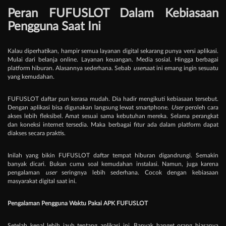
Peran FUFUSLOT Dalam Kebiasaan
Pengguna Saat Ini
Kalau diperhatikan, hampir semua layanan digital sekarang punya versi aplikasi.
Mulai dari belanja online. Layanan keuangan. Media sosial. Hingga berbagai
platform hiburan. Alasannya sederhana. Sebab
user
saat ini emang ingin sesuatu
yang kemudahan.
FUFUSLOT daftar pun kerasa mudah. Dia hadir mengikuti kebiasaan tersebut.
Dengan aplikasi bisa digunakan langsung lewat smartphone.
User
peroleh cara
akses lebih fleksibel. Amat sesuai sama kebutuhan mereka. Selama perangkat
dan koneksi internet tersedia. Maka berbagai fitur ada dalam platform dapat
diakses secara praktis.
Inilah yang bikin FUFUSLOT daftar tempat hiburan digandrungi. Semakin
banyak dicari. Bukan cuma soal kemudahan instalasi. Namun, juga karena
pengalaman
user
seringnya lebih sederhana. Cocok dengan kebiasaan
masyarakat digital saat ini.
Pengalaman Pengguna Waktu Pakai APK FUFUSLOT
Setelah kenal lebih jauh tentang aplikasi ini. Banyak banget orang biasanya