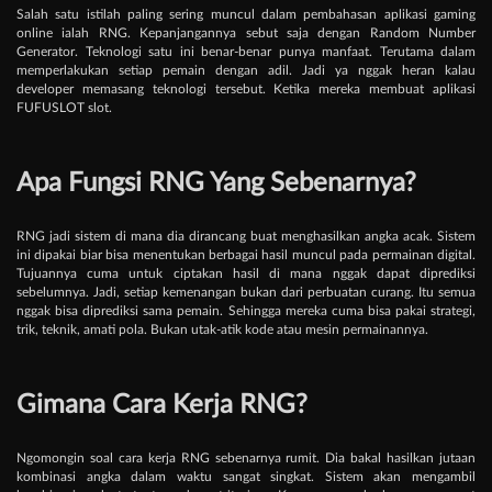
Salah satu istilah paling sering muncul dalam pembahasan aplikasi gaming
online ialah RNG. Kepanjangannya sebut saja dengan Random Number
Generator. Teknologi satu ini benar-benar punya manfaat. Terutama dalam
memperlakukan setiap pemain dengan adil. Jadi ya nggak heran kalau
developer memasang teknologi tersebut. Ketika mereka membuat aplikasi
FUFUSLOT slot.
Apa Fungsi RNG Yang Sebenarnya?
RNG jadi sistem di mana dia dirancang buat menghasilkan angka acak. Sistem
ini dipakai biar bisa menentukan berbagai hasil muncul pada permainan digital.
Tujuannya cuma untuk ciptakan hasil di mana nggak dapat diprediksi
sebelumnya. Jadi, setiap kemenangan bukan dari perbuatan curang. Itu semua
nggak bisa diprediksi sama pemain. Sehingga mereka cuma bisa pakai strategi,
trik, teknik, amati pola. Bukan utak-atik kode atau mesin permainannya.
Gimana Cara Kerja RNG?
Ngomongin soal cara kerja RNG sebenarnya rumit. Dia bakal hasilkan jutaan
kombinasi angka dalam waktu sangat singkat. Sistem akan mengambil