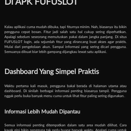
Di APK FUFUSLOT
Kalau aplikasi cuma mudah dibuka, tapi fiturnya minim. Nah, biasanya itu bikin
pengguna cepat bosan. Fitur jadi salah satu hal cukup sering diperhatikan.
Apalagi sebelum seseorang memutuskan pakai dalam jangka panjang. Di situs
FUFUSLOT login, ada sejumlah fitur yang dirancang buat akses agar praktis.
Mulai dari pengelolaan akun. Sampai informasi yang sering dicari pengguna.
Semuanya dibuat biar lebih gampang dijangkau lewat satu aplikasi.
Dashboard Yang Simpel Praktis
Waktu pertama kali masuk, pengguna bakal berada di halaman utama atau
dashboard. Di sinilah berbagai informasi penting biasanya tampil. Pengguna
nggak perlu buka banyak menu cuma untuk lihat fitur paling sering digunakan.
Informasi Lebih Mudah Dipantau
Semua informasi penting ditempatkan dalam satu area mudah dilihat. Cara
kayak gini bikin pengguna tak perlu buang banyak waktu. Apalagi cuma untuk