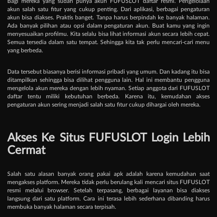
Bagi mereka yang sudah punya akun FUFUSLOT daftar resmi. Pengelolaan
akun salah satu fitur yang cukup penting. Dari aplikasi, berbagai pengaturan
akun bisa diakses. Praktis banget. Tanpa harus berpindah ke banyak halaman.
Ada banyak pilihan atau opsi dalam pengaturan akun. Buat kamu yang ingin
menyesuaikan profilmu. Kita selalu bisa lihat informasi akun secara lebih cepat.
Semua tersedia dalam satu tempat. Sehingga kita tak perlu mencari-cari menu
yang berbeda.
Data tersebut biasanya berisi informasi pribadi yang umum. Dan kadang itu bisa
ditampilkan sehingga bisa dilihat pengguna lain. Hal ini membantu pengguna
mengelola akun mereka dengan lebih nyaman. Setiap anggota dari FUFUSLOT
daftar tentu miliki kebutuhan berbeda. Karena itu, kemudahan akses
pengaturan akun sering menjadi salah satu fitur cukup dihargai oleh mereka.
Akses Ke Situs FUFUSLOT Login Lebih
Cermat
Salah satu alasan banyak orang pakai apk adalah karena kemudahan saat
mengakses platform. Mereka tidak perlu berulang kali mencari situs FUFUSLOT
resmi melalui browser. Setelah terpasang, berbagai layanan bisa diakses
langsung dari satu platform. Cara ini terasa lebih sederhana dibanding harus
membuka banyak halaman secara terpisah.