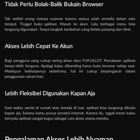
Tidak Perlu Bolak-Balik Bukain Browser
Tak sedikit orang merasa nyaman karena semua udah tersedia dalam satu
tempat. Tinggal buka aplikasi. Masuk ke akun. Lalu berbagai menu bisa
langsung digunakan. Tanpa langkah tambahan yang terlalu panjang dan ribet.
Akses Lebih Cepat Ke Akun
Bagi pengguna yang cukup sering akses situs FUFUSLOT. Pemakaian aplikasi
terasa lebih berguna. Apalagi kalau dibanding harus buka browser setiap saat.
Meskipun kelihatannya sederhana, hal ini cukup berpengaruh dalam
penggunaan sehari-hari.
Lebih Fleksibel Digunakan Kapan Aja
Saat waktu santai di rumah atau berada di luar, aplikasi bisa langsung dibuka
kapan aja. Selama kamu punya koneksi internet. Karena itu, nggak heran kalau
ternyata aplikasi sangat bagus sebagai cara akses utama mereka.
Pengalaman Akses Lebih Nyaman