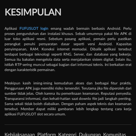
KESIMPULAN
Aplikasi
FUFUSLOT login
emang wadah bermain berbasis Android. Perlu
proses pengunduhan dan instalasi khusus. Sebab umumnya pakai file APK di
luar toko aplikasi resmi. Sebelum pasang aplikasi, pemain perlu pastikan
perangkat penuhi persyaratan dasar seperti versi Android. Kapasitas
penyimpanan, RAM. Koneksi internet memadai. Dibalik aplikasi tersebut
terdapat berbagai teknologi seperti RNG. Server, dan database yang bekerja.
Semua itu bakalan mengelola data serta menjalankan sistem digital. Selain itu,
istilah RTP sering muncul sebagai bagian dari informasi teknis. Ini berkaitan erat
dengan karakteristik permainan.
Meskipun kasih iming-iming kemudahan akses dan berbagai fitur praktis.
Penggunaan APK juga memiliki risiko tersendiri. Terutama jika file diperoleh dari
sumber tidak jelas. Oleh karena itu pemeriksaan keamanan. Reputasi penyedia.
Transparansi informasi, dan kehati-hatian saat downlo file jadi langkah penting.
Sama sekali tidak boleh diabaikan. Dengan paham aspek teknis dan keamanan
tersebut. Member dapat miliki gambaran lebih lengkap tentang cara kerja
aplikasi FUFUSLOT slot secara umum.
Kebijaksanaan
Platform
Kategori
Dukungan
Komunitas