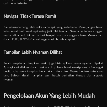
cari menu tertentu.
Navigasi Tidak Terasa Rumit
Banyak
user
emang lebih suka sama apk yang sederhana. Maka jangan heran
kalau misal dashboard rapi sering jadi nilai tambah. Semuanya terasa sungguh
mudah dipahami. Ini bermanfaat banget buat para anggota baru. Mereka baru
dalam FUFUSLOT daftar, sehingga masih butuh adaptasi.
Tampilan Lebih Nyaman Dilihat
Selain fungsional, tampilan bersih juga bikin aplikasi terasa nyaman dipakai.
Apalagi saat diakses dalam waktu cukup lama lewat smartphone.
User
nggak
begitu suka sama tampilan berantakan. Mencolok. Warna bentrok satu sama
lain. Bahkan desain tampilan pun butuh perhatian khusus biar anggota
nyaman.
Pengelolaan Akun Yang Lebih Mudah