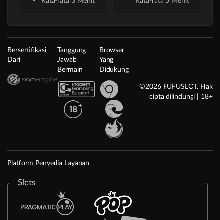
Rata-rata 3 Menit
Rata-rata 5 Menit
Bersertifikasi
Tanggung
Browser
Dari
Jawab
Yang
Bermain
Didukung
©2026 FUFUSLOT. Hak
cipta dilindungi | 18+
Platform Penyedia Layanan
Slots