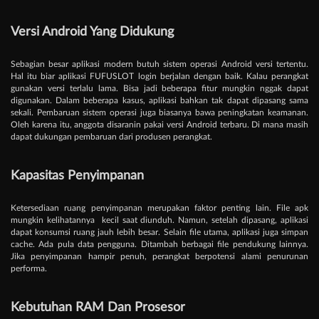
Versi Android Yang Didukung
Sebagian besar aplikasi modern butuh sistem operasi Android versi tertentu.
Hal itu biar aplikasi FUFUSLOT login berjalan dengan baik. Kalau perangkat
gunakan versi terlalu lama. Bisa jadi beberapa fitur mungkin nggak dapat
digunakan. Dalam beberapa kasus, aplikasi bahkan tak dapat dipasang sama
sekali. Pembaruan sistem operasi juga biasanya bawa peningkatan keamanan.
Oleh karena itu, anggota disaranin pakai versi Android terbaru. Di mana masih
dapat dukungan pembaruan dari produsen perangkat.
Kapasitas Penyimpanan
Ketersediaan ruang penyimpanan merupakan faktor penting lain. File apk
mungkin kelihatannya kecil saat diunduh. Namun, setelah dipasang, aplikasi
dapat konsumsi ruang jauh lebih besar. Selain file utama, aplikasi juga simpan
cache. Ada pula data pengguna. Ditambah berbagai file pendukung lainnya.
Jika penyimpanan hampir penuh, perangkat berpotensi alami penurunan
performa.
Kebutuhan RAM Dan Prosesor