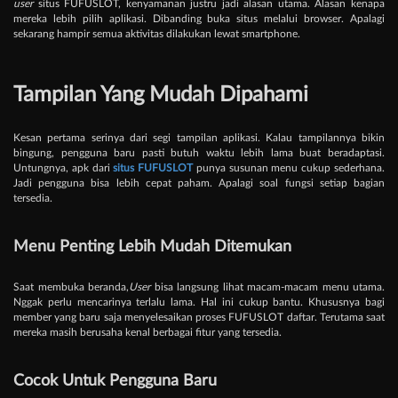
user
situs FUFUSLOT, kenyamanan justru jadi alasan utama. Alasan kenapa
mereka lebih pilih aplikasi. Dibanding buka situs melalui browser. Apalagi
sekarang hampir semua aktivitas dilakukan lewat smartphone.
Tampilan Yang Mudah Dipahami
Kesan pertama serinya dari segi tampilan aplikasi. Kalau tampilannya bikin
bingung, pengguna baru pasti butuh waktu lebih lama buat beradaptasi.
Untungnya, apk dari
situs FUFUSLOT
punya susunan menu cukup sederhana.
Jadi pengguna bisa lebih cepat paham. Apalagi soal fungsi setiap bagian
tersedia.
Menu Penting Lebih Mudah Ditemukan
Saat membuka beranda,
User
bisa langsung lihat macam-macam menu utama.
Nggak perlu mencarinya terlalu lama. Hal ini cukup bantu. Khususnya bagi
member yang baru saja menyelesaikan proses FUFUSLOT daftar. Terutama saat
mereka masih berusaha kenal berbagai fitur yang tersedia.
Cocok Untuk Pengguna Baru