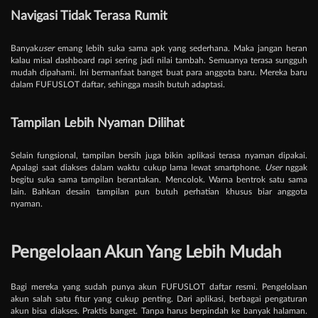
Navigasi Tidak Terasa Rumit
Banyak
user
emang lebih suka sama apk yang sederhana. Maka jangan heran
kalau misal dashboard rapi sering jadi nilai tambah. Semuanya terasa sungguh
mudah dipahami. Ini bermanfaat banget buat para anggota baru. Mereka baru
dalam FUFUSLOT daftar, sehingga masih butuh adaptasi.
Tampilan Lebih Nyaman Dilihat
Selain fungsional, tampilan bersih juga bikin aplikasi terasa nyaman dipakai.
Apalagi saat diakses dalam waktu cukup lama lewat smartphone.
User
nggak
begitu suka sama tampilan berantakan. Mencolok. Warna bentrok satu sama
lain. Bahkan desain tampilan pun butuh perhatian khusus biar anggota
nyaman.
Pengelolaan Akun Yang Lebih Mudah
Bagi mereka yang sudah punya akun FUFUSLOT daftar resmi. Pengelolaan
akun salah satu fitur yang cukup penting. Dari aplikasi, berbagai pengaturan
akun bisa diakses. Praktis banget. Tanpa harus berpindah ke banyak halaman.