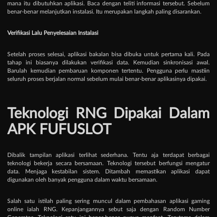
mana itu dibutuhkan aplikasi. Baca dengan teliti informasi tersebut. Sebelum
benar-benar melanjutkan instalasi. Itu merupakan langkah paling disarankan.
Verifikasi Lalu Penyelesaian Instalasi
Setelah proses selesai, aplikasi bakalan bisa dibuka untuk pertama kali. Pada
tahap ini biasanya dilakukan verifikasi data. Kemudian sinkronisasi awal.
Barulah kemudian pembaruan komponen tertentu. Pengguna perlu mastiin
seluruh proses berjalan normal sebelum mulai benar-benar aplikasinya dipakai.
Teknologi RNG Dipakai Dalam
APK FUFUSLOT
Dibalik tampilan aplikasi terlihat sederhana. Tentu aja terdapat berbagai
teknologi bekerja secara bersamaan. Teknologi tersebut berfungsi mengatur
data. Menjaga kestabilan sistem. Ditambah memastikan aplikasi dapat
digunakan oleh banyak pengguna dalam waktu bersamaan.
Salah satu istilah paling sering muncul dalam pembahasan aplikasi gaming
online ialah RNG. Kepanjangannya sebut saja dengan Random Number