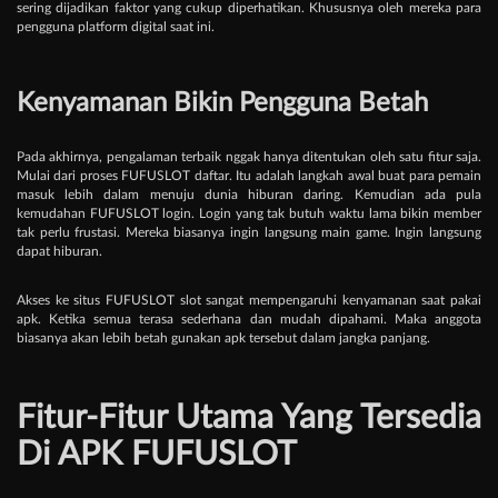
sering dijadikan faktor yang cukup diperhatikan. Khususnya oleh mereka para
pengguna platform digital saat ini.
Kenyamanan Bikin Pengguna Betah
Pada akhirnya, pengalaman terbaik nggak hanya ditentukan oleh satu fitur saja.
Mulai dari proses FUFUSLOT daftar. Itu adalah langkah awal buat para pemain
masuk lebih dalam menuju dunia hiburan daring. Kemudian ada pula
kemudahan FUFUSLOT login. Login yang tak butuh waktu lama bikin member
tak perlu frustasi. Mereka biasanya ingin langsung main game. Ingin langsung
dapat hiburan.
Akses ke situs FUFUSLOT slot sangat mempengaruhi kenyamanan saat pakai
apk. Ketika semua terasa sederhana dan mudah dipahami. Maka anggota
biasanya akan lebih betah gunakan apk tersebut dalam jangka panjang.
Fitur-Fitur Utama Yang Tersedia
Di APK FUFUSLOT