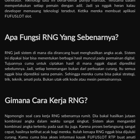
Generator. Teknologi satu ini benar-benar punya manfaat. Terutama dalam
memperlakukan setiap pemain dengan adil. Jadi ya nggak heran kalau
developer memasang teknologi tersebut. Ketika mereka membuat aplikasi
FUFUSLOT slot.
Apa Fungsi RNG Yang Sebenarnya?
RNG jadi sistem di mana dia dirancang buat menghasilkan angka acak. Sistem
ini dipakai biar bisa menentukan berbagai hasil muncul pada permainan digital.
Tujuannya cuma untuk ciptakan hasil di mana nggak dapat diprediksi
sebelumnya. Jadi, setiap kemenangan bukan dari perbuatan curang. Itu semua
nggak bisa diprediksi sama pemain. Sehingga mereka cuma bisa pakai strategi,
trik, teknik, amati pola. Bukan utak-atik kode atau mesin permainannya.
Gimana Cara Kerja RNG?
Ngomongin soal cara kerja RNG sebenarnya rumit. Dia bakal hasilkan jutaan
kombinasi angka dalam waktu sangat singkat. Sistem akan mengambil
kombinasi angka tertentu pada saat itu juga. Karena proses berlangsung sangat
cepat, hasilnya terlihat acak bagi mereka. Itulah kenapa RNG nggak bisa dijuluki
curang. Kamu cuma bisa akses informasi kayak FUFUSLOT RTP buat amati