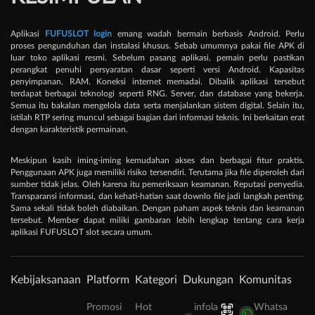
Aplikasi
FUFUSLOT login
emang wadah bermain berbasis Android. Perlu
proses pengunduhan dan instalasi khusus. Sebab umumnya pakai file APK di
luar toko aplikasi resmi. Sebelum pasang aplikasi, pemain perlu pastikan
perangkat penuhi persyaratan dasar seperti versi Android. Kapasitas
penyimpanan, RAM. Koneksi internet memadai. Dibalik aplikasi tersebut
terdapat berbagai teknologi seperti RNG. Server, dan database yang bekerja.
Semua itu bakalan mengelola data serta menjalankan sistem digital. Selain itu,
istilah RTP sering muncul sebagai bagian dari informasi teknis. Ini berkaitan erat
dengan karakteristik permainan.
Meskipun kasih iming-iming kemudahan akses dan berbagai fitur praktis.
Penggunaan APK juga memiliki risiko tersendiri. Terutama jika file diperoleh dari
sumber tidak jelas. Oleh karena itu pemeriksaan keamanan. Reputasi penyedia.
Transparansi informasi, dan kehati-hatian saat downlo file jadi langkah penting.
Sama sekali tidak boleh diabaikan. Dengan paham aspek teknis dan keamanan
tersebut. Member dapat miliki gambaran lebih lengkap tentang cara kerja
aplikasi FUFUSLOT slot secara umum.
Kebijaksanaan
Platform
Kategori
Dukungan
Komunitas
Promosi
Hot
infola
Whatsa