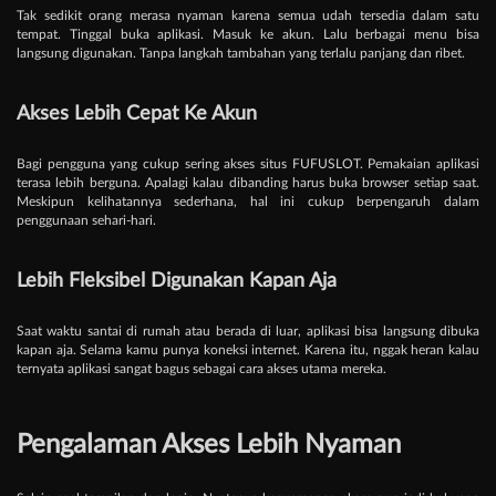
Tak sedikit orang merasa nyaman karena semua udah tersedia dalam satu
tempat. Tinggal buka aplikasi. Masuk ke akun. Lalu berbagai menu bisa
langsung digunakan. Tanpa langkah tambahan yang terlalu panjang dan ribet.
Akses Lebih Cepat Ke Akun
Bagi pengguna yang cukup sering akses situs FUFUSLOT. Pemakaian aplikasi
terasa lebih berguna. Apalagi kalau dibanding harus buka browser setiap saat.
Meskipun kelihatannya sederhana, hal ini cukup berpengaruh dalam
penggunaan sehari-hari.
Lebih Fleksibel Digunakan Kapan Aja
Saat waktu santai di rumah atau berada di luar, aplikasi bisa langsung dibuka
kapan aja. Selama kamu punya koneksi internet. Karena itu, nggak heran kalau
ternyata aplikasi sangat bagus sebagai cara akses utama mereka.
Pengalaman Akses Lebih Nyaman