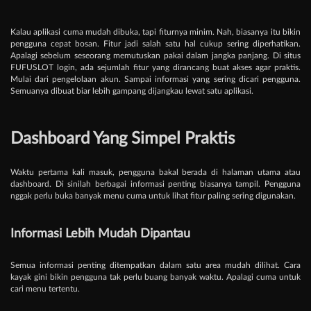
Kalau aplikasi cuma mudah dibuka, tapi fiturnya minim. Nah, biasanya itu bikin
pengguna cepat bosan. Fitur jadi salah satu hal cukup sering diperhatikan.
Apalagi sebelum seseorang memutuskan pakai dalam jangka panjang. Di situs
FUFUSLOT login, ada sejumlah fitur yang dirancang buat akses agar praktis.
Mulai dari pengelolaan akun. Sampai informasi yang sering dicari pengguna.
Semuanya dibuat biar lebih gampang dijangkau lewat satu aplikasi.
Dashboard Yang Simpel Praktis
Waktu pertama kali masuk, pengguna bakal berada di halaman utama atau
dashboard. Di sinilah berbagai informasi penting biasanya tampil. Pengguna
nggak perlu buka banyak menu cuma untuk lihat fitur paling sering digunakan.
Informasi Lebih Mudah Dipantau
Semua informasi penting ditempatkan dalam satu area mudah dilihat. Cara
kayak gini bikin pengguna tak perlu buang banyak waktu. Apalagi cuma untuk
cari menu tertentu.