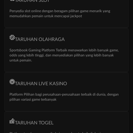
TARUHAN SLOT
Penyedia slot online dengan beragam pilihan game menarik yang
memudahkan pemain untuk mencapai jackpot
TARUHAN OLAHRAGA
Sportsbook Gaming Platform Terbaik menawarkan lebih banyak game,
odds yang lebih tinggi, dan menyediakan pilihan yang lebih banyak
untuk pemain.
TARUHAN LIVE KASINO
Platform Pilihan bagi perusahaan-perusahaan terbaik di dunia, dengan
pilihan variasi game terbanyak
TARUHAN TOGEL