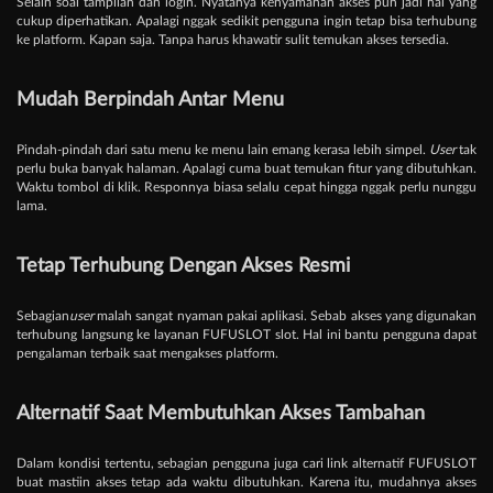
Selain soal tampilan dan login. Nyatanya kenyamanan akses pun jadi hal yang
cukup diperhatikan. Apalagi nggak sedikit pengguna ingin tetap bisa terhubung
ke platform. Kapan saja. Tanpa harus khawatir sulit temukan akses tersedia.
Mudah Berpindah Antar Menu
Pindah-pindah dari satu menu ke menu lain emang kerasa lebih simpel.
User
tak
perlu buka banyak halaman. Apalagi cuma buat temukan fitur yang dibutuhkan.
Waktu tombol di klik. Responnya biasa selalu cepat hingga nggak perlu nunggu
lama.
Tetap Terhubung Dengan Akses Resmi
Sebagian
user
malah sangat nyaman pakai aplikasi. Sebab akses yang digunakan
terhubung langsung ke layanan FUFUSLOT slot. Hal ini bantu pengguna dapat
pengalaman terbaik saat mengakses platform.
Alternatif Saat Membutuhkan Akses Tambahan
Dalam kondisi tertentu, sebagian pengguna juga cari link alternatif FUFUSLOT
buat mastiin akses tetap ada waktu dibutuhkan. Karena itu, mudahnya akses