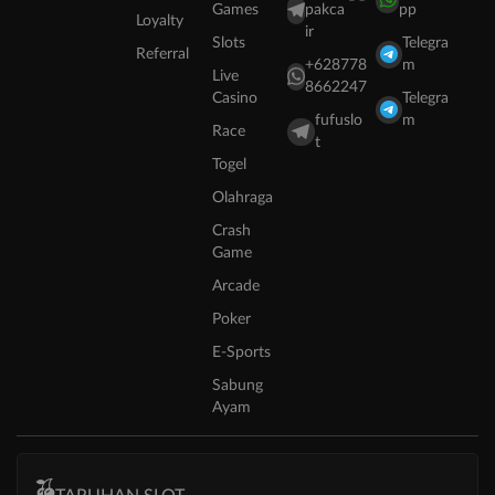
Games
pakca
pp
Loyalty
ir
Slots
Telegra
Referral
+628778
m
Live
8662247
Casino
Telegra
fufuslo
m
Race
t
Togel
Olahraga
Crash
Game
Arcade
Poker
E-Sports
Sabung
Ayam