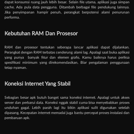
dapat konsumsi ruang jauh lebih besar. Selain file utama, aplikasi juga simpan
cache. Ada pula data pengguna. Ditambah berbagai file pendukung lainnya.
Jika penyimpanan hampir penuh, perangkat berpotensi alami penurunan
performa.
Kebutuhan RAM Dan Prosesor
RAM dan prosesor tentukan seberapa lancar aplikasi dapat dijalankan.
Perangkat dengan RAM terbatas cenderung alami lag. Apalagi saat buka aplikasi
yang punya banyak fitur dan elemen grafis. Kamu baiknya harus periksa
spesifikasi minimum yang direkomendasikan. Biar pengalaman penggunaan
tetap nyaman.
Koneksi Internet Yang Stabil
Sebagian besar apk butuh banget sama koneksi internet. Apalagi untuk akses
server dan perbarui data. Koneksi nggak stabil cuma bisa menyebabkan proses
unduhan gagal. Lebih parah lagi itu bikin aplikasi sulit digunakan setelah
dipasang. Kecepatan internet memadai juga bantu percepat proses instalasi dan
pembaruan apk.