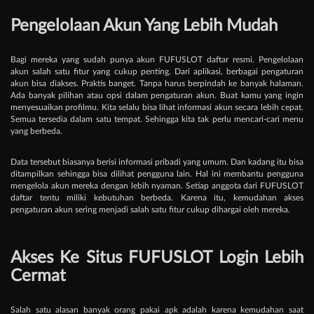
Pengelolaan Akun Yang Lebih Mudah
Bagi mereka yang sudah punya akun FUFUSLOT daftar resmi. Pengelolaan
akun salah satu fitur yang cukup penting. Dari aplikasi, berbagai pengaturan
akun bisa diakses. Praktis banget. Tanpa harus berpindah ke banyak halaman.
Ada banyak pilihan atau opsi dalam pengaturan akun. Buat kamu yang ingin
menyesuaikan profilmu. Kita selalu bisa lihat informasi akun secara lebih cepat.
Semua tersedia dalam satu tempat. Sehingga kita tak perlu mencari-cari menu
yang berbeda.
Data tersebut biasanya berisi informasi pribadi yang umum. Dan kadang itu bisa
ditampilkan sehingga bisa dilihat pengguna lain. Hal ini membantu pengguna
mengelola akun mereka dengan lebih nyaman. Setiap anggota dari FUFUSLOT
daftar tentu miliki kebutuhan berbeda. Karena itu, kemudahan akses
pengaturan akun sering menjadi salah satu fitur cukup dihargai oleh mereka.
Akses Ke Situs FUFUSLOT Login Lebih
Cermat
Salah satu alasan banyak orang pakai apk adalah karena kemudahan saat