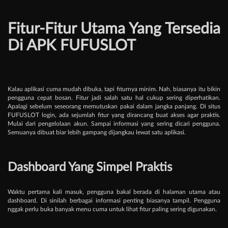
Fitur-Fitur Utama Yang Tersedia
Di APK FUFUSLOT
Kalau aplikasi cuma mudah dibuka, tapi fiturnya minim. Nah, biasanya itu bikin
pengguna cepat bosan. Fitur jadi salah satu hal cukup sering diperhatikan.
Apalagi sebelum seseorang memutuskan pakai dalam jangka panjang. Di situs
FUFUSLOT login, ada sejumlah fitur yang dirancang buat akses agar praktis.
Mulai dari pengelolaan akun. Sampai informasi yang sering dicari pengguna.
Semuanya dibuat biar lebih gampang dijangkau lewat satu aplikasi.
Dashboard Yang Simpel Praktis
Waktu pertama kali masuk, pengguna bakal berada di halaman utama atau
dashboard. Di sinilah berbagai informasi penting biasanya tampil. Pengguna
nggak perlu buka banyak menu cuma untuk lihat fitur paling sering digunakan.