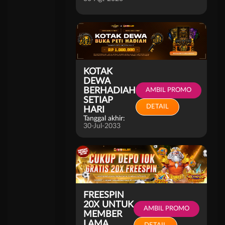
KOTAK
DEWA
BERHADIAH
AMBIL PROMO
SETIAP
DETAIL
HARI
Tanggal akhir:
30-Jul-2033
FREESPIN
20X UNTUK
AMBIL PROMO
MEMBER
LAMA