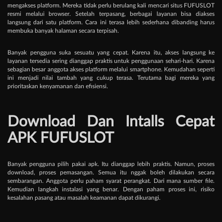
mengakses platform. Mereka tidak perlu berulang kali mencari situs FUFUSLOT
resmi melalui browser. Setelah terpasang, berbagai layanan bisa diakses
langsung dari satu platform. Cara ini terasa lebih sederhana dibanding harus
membuka banyak halaman secara terpisah.
Banyak pengguna suka sesuatu yang cepat. Karena itu, akses langsung ke
layanan tersedia sering dianggap praktis untuk penggunaan sehari-hari. Karena
sebagian besar anggota akses platform melalui smartphone. Kemudahan seperti
ini menjadi nilai tambah yang cukup terasa. Terutama bagi mereka yang
prioritaskan kenyamanan dan efisiensi.
Download Dan Intalls Cepat
APK FUFUSLOT
Banyak pengguna pilih pakai apk. Itu dianggap lebih praktis. Namun, proses
download, proses pemasangan. Semua itu nggak boleh dilakukan secara
sembarangan. Anggota perlu paham syarat perangkat. Dari mana sumber file.
Kemudian langkah instalasi yang benar. Dengan paham proses ini, risiko
kesalahan pasang atau masalah keamanan dapat dikurangi.