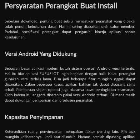
Persyaratan Perangkat Buat Install
Sebelum download, penting buat selalu memastikan perangkat yang dipakai
udah penuhi kebutuhan dasar. Hal ini sering diabaikan oleh calon member.
Padahal, spesifikasi perangkat dapat pengaruhi kinerja aplikasi secara
keseluruhan.
Versi Android Yang Didukung
Sebagian besar aplikasi modern butuh sistem operasi Android versi tertentu.
Hal itu biar aplikasi FUFUSLOT login berjalan dengan baik. Kalau perangkat
gunakan versi terlalu lama. Bisa jadi beberapa fitur mungkin nggak dapat
digunakan. Dalam beberapa kasus, aplikasi bahkan tak dapat dipasang sama
sekali. Pembaruan sistem operasi juga biasanya bawa peningkatan keamanan.
Oleh karena itu, anggota disaranin pakai versi Android terbaru. Di mana masih
dapat dukungan pembaruan dari produsen perangkat.
Kapasitas Penyimpanan
Ketersediaan ruang penyimpanan merupakan faktor penting lain. File apk
mungkin kelihatannya kecil saat diunduh. Namun, setelah dipasang, aplikasi