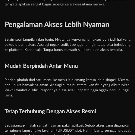
ternyata aplikasi sangat bagus sebagai cara akses utama mereka.
Pengalaman Akses Lebih Nyaman
Selain soal tampilan dan login. Nyatanya kenyamanan akses pun jadi hal yang
cukup diperhatikan. Apalagi nggak sedikit pengguna ingin tetap bisa terhubung
ke platform. Kapan saja. Tanpa harus khawatir sulit temukan akses tersedia.
Mudah Berpindah Antar Menu
Pindah-pindah dari satu menu ke menu lain emang kerasa lebih simpel.
User
tak
perlu buka banyak halaman. Apalagi cuma buat temukan fitur yang dibutuhkan.
Waktu tombol di klik. Responnya biasa selalu cepat hingga nggak perlu nunggu
lama.
Tetap Terhubung Dengan Akses Resmi
Sebagian
user
malah sangat nyaman pakai aplikasi. Sebab akses yang digunakan
terhubung langsung ke layanan FUFUSLOT slot. Hal ini bantu pengguna dapat